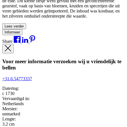
de elite. Dit kleine flesje werd gevuld met een geconcentreerde
geurstof, vaak op basis van bloemen, kruiden en specerijen die uit
verre gebieden werden geïmporteerd. De inhoud was kostbaar, en
het zilveren omhulsel onderstreepte die waarde.
Lees verder
Informeer
Share
Voor meer informatie verzoeken wij u vriendelijk te
bellen
+31.6.54773337
Datering:
c 1730
Vervaardigd in:
Netherlands
Meester:
unmarked
Lengte:
3.2 cm