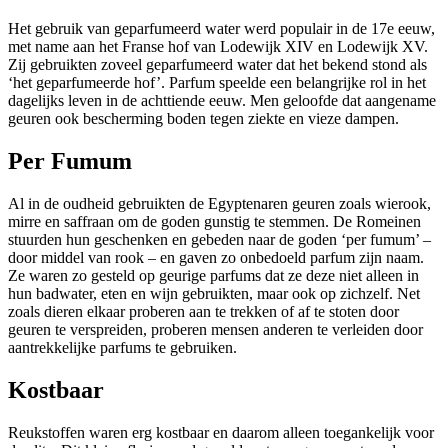
Het gebruik van geparfumeerd water werd populair in de 17e eeuw,
met name aan het Franse hof van Lodewijk XIV en Lodewijk XV.
Zij gebruikten zoveel geparfumeerd water dat het bekend stond als
‘het geparfumeerde hof’. Parfum speelde een belangrijke rol in het
dagelijks leven in de achttiende eeuw. Men geloofde dat aangename
geuren ook bescherming boden tegen ziekte en vieze dampen.
Per Fumum
Al in de oudheid gebruikten de Egyptenaren geuren zoals wierook,
mirre en saffraan om de goden gunstig te stemmen. De Romeinen
stuurden hun geschenken en gebeden naar de goden ‘per fumum’ –
door middel van rook – en gaven zo onbedoeld parfum zijn naam.
Ze waren zo gesteld op geurige parfums dat ze deze niet alleen in
hun badwater, eten en wijn gebruikten, maar ook op zichzelf. Net
zoals dieren elkaar proberen aan te trekken of af te stoten door
geuren te verspreiden, proberen mensen anderen te verleiden door
aantrekkelijke parfums te gebruiken.
Kostbaar
Reukstoffen waren erg kostbaar en daarom alleen toegankelijk voor