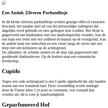
Een Antiek Zilveren Parfumflesje
In dit kleine zilveren parfumflesje werden geurige oliën of extracten
bewaard, het maakte deel uit van het persoonlijke toiletgerei dat
dagelijks werd gebruikt en mee gedragen kon worden. Het flesje is
gegraveerd met bladranken met een landschapscène eronder. Aan de
ene kant een rivier met een zeilboot en huizen op de voorgrond. Aan
de andere kant een trekschuit en een visser langs de oever met een
dorp met een kerktoren op de achtergrond.
De zijkanten, de schuine randen en de stop zijn gegraveerd met
gestileerde bladmotieven. Op de bodem staat een romantische
boodschap.
Cupido
Tegen een rode achtergrond is een Cupido afgebeeld die zijn handen
warmt aan een brandend hart. Deze voorstelling wordt omringd
door de Franse tekst: Cet pour sa constanse, wat vertaald kan
worden als: dit is voor je standvastigheid.
Geparfumeerd Hof